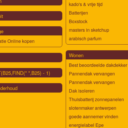
n
kado's & vrije tijd
Batterijen
it
Boxstock
masters in sketchup
ge
arabisch parfum
tie Online kopen
Wonen
Best beoordeelde dakdekker
(B25,FIND(" ",B25) - 1)
Pannendak vervangen
Pannendak vervangen
derhoud
Dak isoleren
Thuisbatterij zonnepanelen
slotenmaker antwerpen
goede aannemer vinden
energielabel Epe