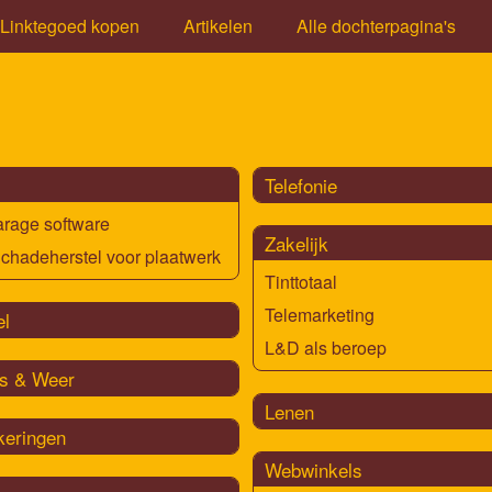
Linktegoed kopen
Artikelen
Alle dochterpagina's
Telefonie
rage software
Zakelijk
chadeherstel voor plaatwerk
Tinttotaal
Telemarketing
el
L&D als beroep
s & Weer
Lenen
keringen
Webwinkels