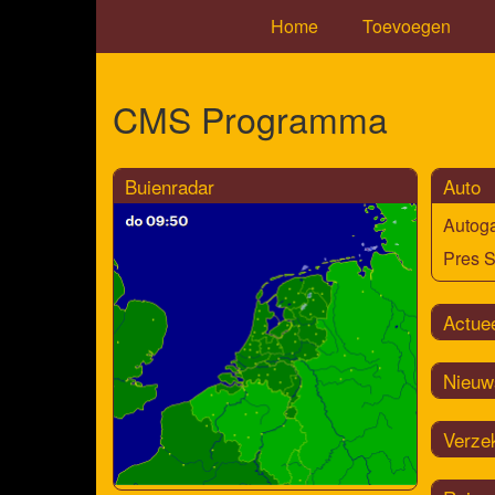
Home
Toevoegen
CMS Programma
Buienradar
Auto
Autoga
Pres S
Actue
Nieuw
Verze