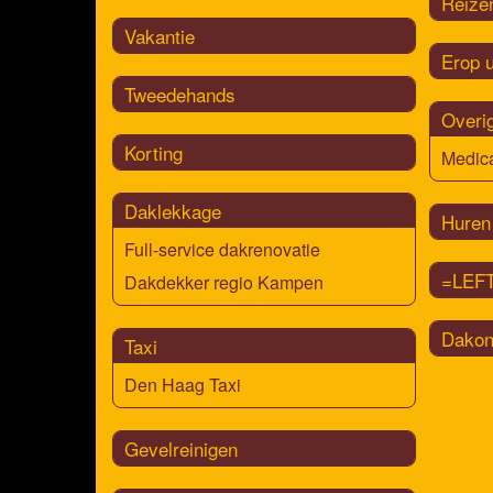
Reize
Vakantie
Erop u
Tweedehands
Overi
Korting
Medica
Daklekkage
Huren
Full-service dakrenovatie
=LEFT
Dakdekker regio Kampen
Dakon
Taxi
Den Haag Taxi
Gevelreinigen